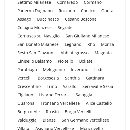
Settimo Milanese
Cornaredo
Cormano
Paderno Dugnano
Rozzano
Corsico
Opera
Assago
Buccinasco
Cesano Boscone
Cologno Monzese
Segrate
Cernusco sul Naviglio
San Giuliano Milanese
San Donato Milanese
Legnano
Rho
Monza
Sesto San Giovanni
Abbiategrasso
Magenta
Cinisello Balsamo
Pioltello
Bollate
Parabiago
Melegnano
Inveruno
Lodi
Vercelli
Borgosesia
Santhia
Gattinara
Crescentino
Trino
Varallo
Serravalle Sesia
Cigliano
Livorno Ferraris
Saluggia
Quarona
Tronzano Vercellese
Alice Castello
Borgo d Ale
Roasio
Borgo Vercelli
Valduggia
Bianze
San Germano Vercellese
Villata
Asigliano Vercellese
Moncrivello