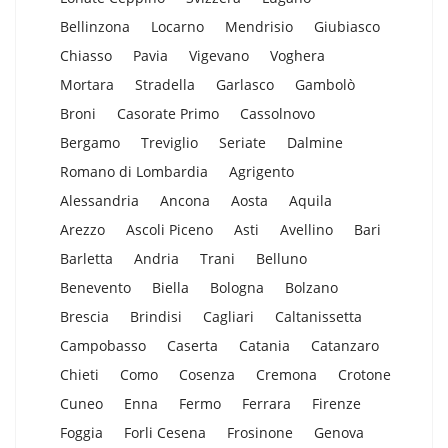
Bellinzona
Locarno
Mendrisio
Giubiasco
Chiasso
Pavia
Vigevano
Voghera
Mortara
Stradella
Garlasco
Gambolò
Broni
Casorate Primo
Cassolnovo
Bergamo
Treviglio
Seriate
Dalmine
Romano di Lombardia
Agrigento
Alessandria
Ancona
Aosta
Aquila
Arezzo
Ascoli Piceno
Asti
Avellino
Bari
Barletta
Andria
Trani
Belluno
Benevento
Biella
Bologna
Bolzano
Brescia
Brindisi
Cagliari
Caltanissetta
Campobasso
Caserta
Catania
Catanzaro
Chieti
Como
Cosenza
Cremona
Crotone
Cuneo
Enna
Fermo
Ferrara
Firenze
Foggia
Forli Cesena
Frosinone
Genova