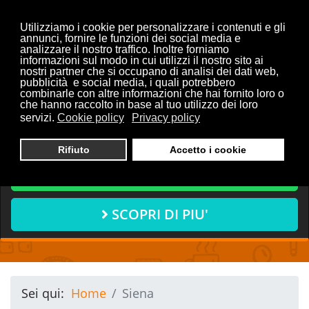
Utilizziamo i cookie per personalizzare i contenuti e gli
annunci, fornire le funzioni dei social media e
analizzare il nostro traffico. Inoltre forniamo
informazioni sul modo in cui utilizzi il nostro sito ai
Vuoi discutere con noi del
nostri partner che si occupano di analisi dei dati web,
pubblicità e social media, i quali potrebbero
tuo progetto?
combinarle con altre informazioni che hai fornito loro o
che hanno raccolto in base al tuo utilizzo dei loro
servizi.
Cookie policy
Privacy policy
CONTATTACI ORA
Rifiuto
Accetto i cookie
CHIAMA ORA
SCOPRI DI PIU'
Sei qui:
Home
Siena