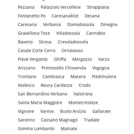
Pezzana
Palazzolo Vercellese
Stroppiana
Fontanetto Po
Caresanablot
Desana
Caresana
Verbania
Domodossola
Omegna
Gravellona Toce
Villadossola
Cannobio
Baveno
Stresa
Crevoladossola
Casale Corte Cerro
Ornavasso
Pieve Vergonte
Ghiffa
Mergozzo
Varzo
Arizzano
Premosello Chiovenda
Vogogna
Trontano
Cambiasca
Masera
Piedimulera
Malesco
Beura Cardezza
Crodo
San Bernardino Verbano
Valstrona
Santa Maria Maggiore
Montecrestese
Vignone
Varese
Busto Arsizio
Gallarate
Saronno
Cassano Magnago
Tradate
Somma Lombardo
Malnate