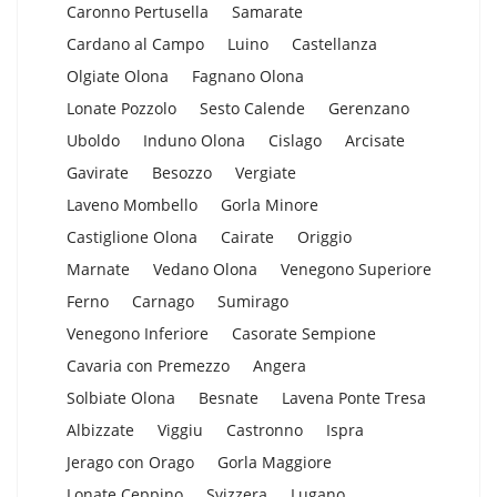
Caronno Pertusella
Samarate
Cardano al Campo
Luino
Castellanza
Olgiate Olona
Fagnano Olona
Lonate Pozzolo
Sesto Calende
Gerenzano
Uboldo
Induno Olona
Cislago
Arcisate
Gavirate
Besozzo
Vergiate
Laveno Mombello
Gorla Minore
Castiglione Olona
Cairate
Origgio
Marnate
Vedano Olona
Venegono Superiore
Ferno
Carnago
Sumirago
Venegono Inferiore
Casorate Sempione
Cavaria con Premezzo
Angera
Solbiate Olona
Besnate
Lavena Ponte Tresa
Albizzate
Viggiu
Castronno
Ispra
Jerago con Orago
Gorla Maggiore
Lonate Ceppino
Svizzera
Lugano