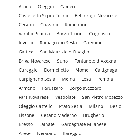
Arona
Oleggio
Cameri
Castelletto Sopra Ticino
Bellinzago Novarese
Cerano
Gozzano
Romentino
Varallo Pombia
Borgo Ticino
Grignasco
Invorio
Romagnano Sesia
Ghemme
Gattico
San Maurizio d Opaglio
Briga Novarese
Suno
Fontaneto d Agogna
Cureggio
Dormelletto
Momo
Caltignaga
Carpignano Sesia
Meina
Lesa
Pombia
Armeno
Paruzzaro
Borgolavezzaro
Fara Novarese
Vespolate
San Pietro Mosezzo
Oleggio Castello
Prato Sesia
Milano
Desio
Lissone
Cesano Maderno
Brugherio
Bresso
Lainate
Garbagnate Milanese
Arese
Nerviano
Bareggio