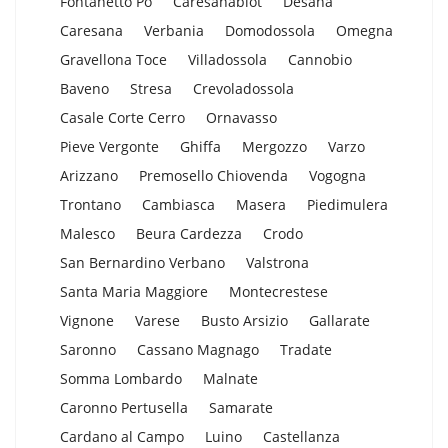
Fontanetto Po
Caresanablot
Desana
Caresana
Verbania
Domodossola
Omegna
Gravellona Toce
Villadossola
Cannobio
Baveno
Stresa
Crevoladossola
Casale Corte Cerro
Ornavasso
Pieve Vergonte
Ghiffa
Mergozzo
Varzo
Arizzano
Premosello Chiovenda
Vogogna
Trontano
Cambiasca
Masera
Piedimulera
Malesco
Beura Cardezza
Crodo
San Bernardino Verbano
Valstrona
Santa Maria Maggiore
Montecrestese
Vignone
Varese
Busto Arsizio
Gallarate
Saronno
Cassano Magnago
Tradate
Somma Lombardo
Malnate
Caronno Pertusella
Samarate
Cardano al Campo
Luino
Castellanza