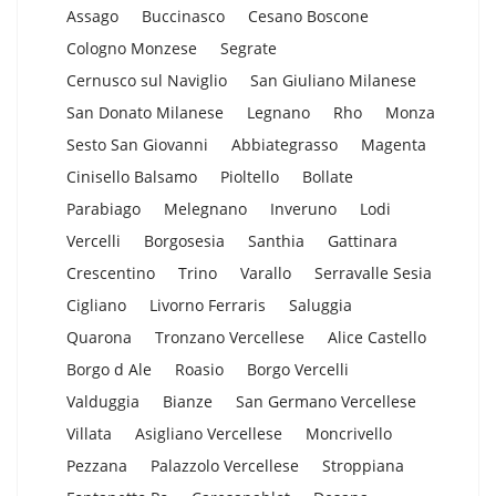
Assago
Buccinasco
Cesano Boscone
Cologno Monzese
Segrate
Cernusco sul Naviglio
San Giuliano Milanese
San Donato Milanese
Legnano
Rho
Monza
Sesto San Giovanni
Abbiategrasso
Magenta
Cinisello Balsamo
Pioltello
Bollate
Parabiago
Melegnano
Inveruno
Lodi
Vercelli
Borgosesia
Santhia
Gattinara
Crescentino
Trino
Varallo
Serravalle Sesia
Cigliano
Livorno Ferraris
Saluggia
Quarona
Tronzano Vercellese
Alice Castello
Borgo d Ale
Roasio
Borgo Vercelli
Valduggia
Bianze
San Germano Vercellese
Villata
Asigliano Vercellese
Moncrivello
Pezzana
Palazzolo Vercellese
Stroppiana