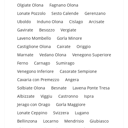
Olgiate Olona
Fagnano Olona
Lonate Pozzolo
Sesto Calende
Gerenzano
Uboldo
Induno Olona
Cislago
Arcisate
Gavirate
Besozzo
Vergiate
Laveno Mombello
Gorla Minore
Castiglione Olona
Cairate
Origgio
Marnate
Vedano Olona
Venegono Superiore
Ferno
Carnago
Sumirago
Venegono Inferiore
Casorate Sempione
Cavaria con Premezzo
Angera
Solbiate Olona
Besnate
Lavena Ponte Tresa
Albizzate
Viggiu
Castronno
Ispra
Jerago con Orago
Gorla Maggiore
Lonate Ceppino
Svizzera
Lugano
Bellinzona
Locarno
Mendrisio
Giubiasco