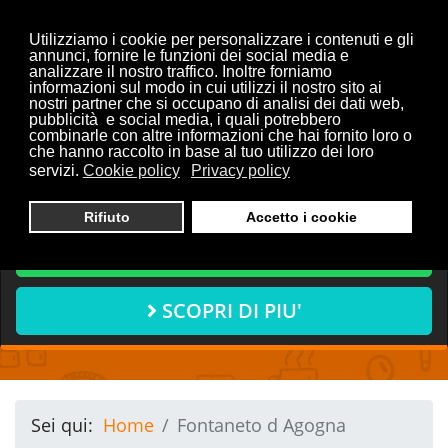
Utilizziamo i cookie per personalizzare i contenuti e gli
annunci, fornire le funzioni dei social media e
analizzare il nostro traffico. Inoltre forniamo
informazioni sul modo in cui utilizzi il nostro sito ai
Vuoi discutere con noi del
nostri partner che si occupano di analisi dei dati web,
pubblicità e social media, i quali potrebbero
tuo progetto?
combinarle con altre informazioni che hai fornito loro o
che hanno raccolto in base al tuo utilizzo dei loro
servizi.
Cookie policy
Privacy policy
CONTATTACI ORA
Rifiuto
Accetto i cookie
CHIAMA ORA
SCOPRI DI PIU'
Sei qui:
Home
Fontaneto d Agogna