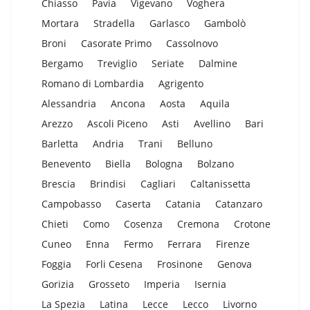
Chiasso
Pavia
Vigevano
Voghera
Mortara
Stradella
Garlasco
Gambolò
Broni
Casorate Primo
Cassolnovo
Bergamo
Treviglio
Seriate
Dalmine
Romano di Lombardia
Agrigento
Alessandria
Ancona
Aosta
Aquila
Arezzo
Ascoli Piceno
Asti
Avellino
Bari
Barletta
Andria
Trani
Belluno
Benevento
Biella
Bologna
Bolzano
Brescia
Brindisi
Cagliari
Caltanissetta
Campobasso
Caserta
Catania
Catanzaro
Chieti
Como
Cosenza
Cremona
Crotone
Cuneo
Enna
Fermo
Ferrara
Firenze
Foggia
Forli Cesena
Frosinone
Genova
Gorizia
Grosseto
Imperia
Isernia
La Spezia
Latina
Lecce
Lecco
Livorno