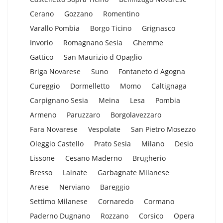
Cerano
Gozzano
Romentino
Varallo Pombia
Borgo Ticino
Grignasco
Invorio
Romagnano Sesia
Ghemme
Gattico
San Maurizio d Opaglio
Briga Novarese
Suno
Fontaneto d Agogna
Cureggio
Dormelletto
Momo
Caltignaga
Carpignano Sesia
Meina
Lesa
Pombia
Armeno
Paruzzaro
Borgolavezzaro
Fara Novarese
Vespolate
San Pietro Mosezzo
Oleggio Castello
Prato Sesia
Milano
Desio
Lissone
Cesano Maderno
Brugherio
Bresso
Lainate
Garbagnate Milanese
Arese
Nerviano
Bareggio
Settimo Milanese
Cornaredo
Cormano
Paderno Dugnano
Rozzano
Corsico
Opera