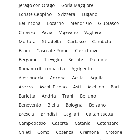
Jerago con Orago
Gorla Maggiore
Lonate Ceppino
Svizzera
Lugano
Bellinzona
Locarno
Mendrisio
Giubiasco
Chiasso
Pavia
Vigevano
Voghera
Mortara
Stradella
Garlasco
Gambolò
Broni
Casorate Primo
Cassolnovo
Bergamo
Treviglio
Seriate
Dalmine
Romano di Lombardia
Agrigento
Alessandria
Ancona
Aosta
Aquila
Arezzo
Ascoli Piceno
Asti
Avellino
Bari
Barletta
Andria
Trani
Belluno
Benevento
Biella
Bologna
Bolzano
Brescia
Brindisi
Cagliari
Caltanissetta
Campobasso
Caserta
Catania
Catanzaro
Chieti
Como
Cosenza
Cremona
Crotone