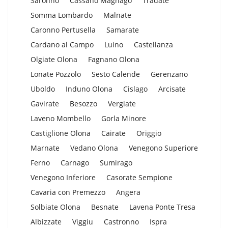
Saronno
Cassano Magnago
Tradate
Somma Lombardo
Malnate
Caronno Pertusella
Samarate
Cardano al Campo
Luino
Castellanza
Olgiate Olona
Fagnano Olona
Lonate Pozzolo
Sesto Calende
Gerenzano
Uboldo
Induno Olona
Cislago
Arcisate
Gavirate
Besozzo
Vergiate
Laveno Mombello
Gorla Minore
Castiglione Olona
Cairate
Origgio
Marnate
Vedano Olona
Venegono Superiore
Ferno
Carnago
Sumirago
Venegono Inferiore
Casorate Sempione
Cavaria con Premezzo
Angera
Solbiate Olona
Besnate
Lavena Ponte Tresa
Albizzate
Viggiu
Castronno
Ispra