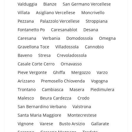
Valduggia
Bianze
San Germano Vercellese
Villata
Asigliano Vercellese
Moncrivello
Pezzana
Palazzolo Vercellese
Stroppiana
Fontanetto Po
Caresanablot
Desana
Caresana
Verbania
Domodossola
Omegna
Gravellona Toce
Villadossola
Cannobio
Baveno
Stresa
Crevoladossola
Casale Corte Cerro
Ornavasso
Pieve Vergonte
Ghiffa
Mergozzo
Varzo
Arizzano
Premosello Chiovenda
Vogogna
Trontano
Cambiasca
Masera
Piedimulera
Malesco
Beura Cardezza
Crodo
San Bernardino Verbano
Valstrona
Santa Maria Maggiore
Montecrestese
Vignone
Varese
Busto Arsizio
Gallarate