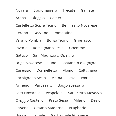
Novara
Borgomanero
Trecate
Galliate
Arona
Oleggio
Cameri
Castelletto Sopra Ticino
Bellinzago Novarese
Cerano
Gozzano
Romentino
Varallo Pombia
Borgo Ticino
Grignasco
Invorio
Romagnano Sesia
Ghemme
Gattico
San Maurizio d Opaglio
Briga Novarese
Suno
Fontaneto d Agogna
Cureggio
Dormelletto
Momo
Caltignaga
Carpignano Sesia
Meina
Lesa
Pombia
Armeno
Paruzzaro
Borgolavezzaro
Fara Novarese
Vespolate
San Pietro Mosezzo
Oleggio Castello
Prato Sesia
Milano
Desio
Lissone
Cesano Maderno
Brugherio
Bresso
Lainate
Garbagnate Milanese