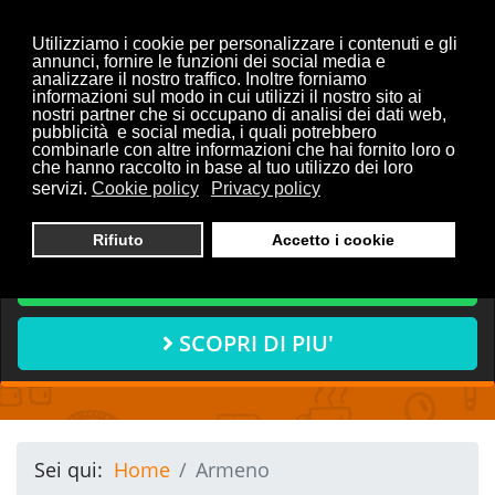
Utilizziamo i cookie per personalizzare i contenuti e gli
annunci, fornire le funzioni dei social media e
analizzare il nostro traffico. Inoltre forniamo
informazioni sul modo in cui utilizzi il nostro sito ai
Vuoi discutere con noi del
nostri partner che si occupano di analisi dei dati web,
pubblicità e social media, i quali potrebbero
tuo progetto?
combinarle con altre informazioni che hai fornito loro o
che hanno raccolto in base al tuo utilizzo dei loro
servizi.
Cookie policy
Privacy policy
CONTATTACI ORA
Rifiuto
Accetto i cookie
CHIAMA ORA
SCOPRI DI PIU'
Sei qui:
Home
Armeno