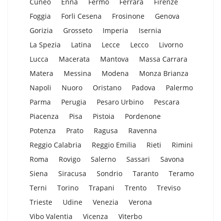
Cuneo
Enna
Fermo
Ferrara
Firenze
Foggia
Forli Cesena
Frosinone
Genova
Gorizia
Grosseto
Imperia
Isernia
La Spezia
Latina
Lecce
Lecco
Livorno
Lucca
Macerata
Mantova
Massa Carrara
Matera
Messina
Modena
Monza Brianza
Napoli
Nuoro
Oristano
Padova
Palermo
Parma
Perugia
Pesaro Urbino
Pescara
Piacenza
Pisa
Pistoia
Pordenone
Potenza
Prato
Ragusa
Ravenna
Reggio Calabria
Reggio Emilia
Rieti
Rimini
Roma
Rovigo
Salerno
Sassari
Savona
Siena
Siracusa
Sondrio
Taranto
Teramo
Terni
Torino
Trapani
Trento
Treviso
Trieste
Udine
Venezia
Verona
Vibo Valentia
Vicenza
Viterbo