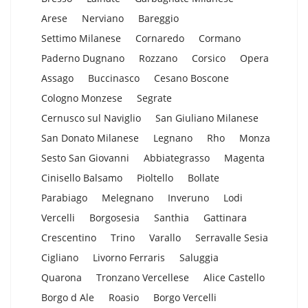
Arese
Nerviano
Bareggio
Settimo Milanese
Cornaredo
Cormano
Paderno Dugnano
Rozzano
Corsico
Opera
Assago
Buccinasco
Cesano Boscone
Cologno Monzese
Segrate
Cernusco sul Naviglio
San Giuliano Milanese
San Donato Milanese
Legnano
Rho
Monza
Sesto San Giovanni
Abbiategrasso
Magenta
Cinisello Balsamo
Pioltello
Bollate
Parabiago
Melegnano
Inveruno
Lodi
Vercelli
Borgosesia
Santhia
Gattinara
Crescentino
Trino
Varallo
Serravalle Sesia
Cigliano
Livorno Ferraris
Saluggia
Quarona
Tronzano Vercellese
Alice Castello
Borgo d Ale
Roasio
Borgo Vercelli