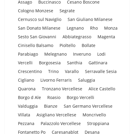
Assago
Buccinasco
Cesano Boscone
Cologno Monzese
Segrate
Cernusco sul Naviglio
San Giuliano Milanese
San Donato Milanese
Legnano
Rho
Monza
Sesto San Giovanni
Abbiategrasso
Magenta
Cinisello Balsamo
Pioltello
Bollate
Parabiago
Melegnano
Inveruno
Lodi
Vercelli
Borgosesia
Santhia
Gattinara
Crescentino
Trino
Varallo
Serravalle Sesia
Cigliano
Livorno Ferraris
Saluggia
Quarona
Tronzano Vercellese
Alice Castello
Borgo d Ale
Roasio
Borgo Vercelli
Valduggia
Bianze
San Germano Vercellese
Villata
Asigliano Vercellese
Moncrivello
Pezzana
Palazzolo Vercellese
Stroppiana
Fontanetto Po
Caresanablot
Desana