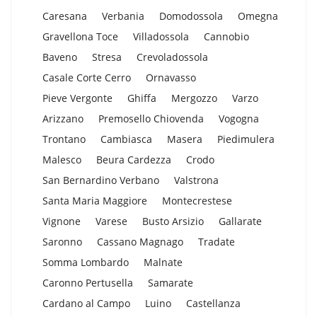
Caresana
Verbania
Domodossola
Omegna
Gravellona Toce
Villadossola
Cannobio
Baveno
Stresa
Crevoladossola
Casale Corte Cerro
Ornavasso
Pieve Vergonte
Ghiffa
Mergozzo
Varzo
Arizzano
Premosello Chiovenda
Vogogna
Trontano
Cambiasca
Masera
Piedimulera
Malesco
Beura Cardezza
Crodo
San Bernardino Verbano
Valstrona
Santa Maria Maggiore
Montecrestese
Vignone
Varese
Busto Arsizio
Gallarate
Saronno
Cassano Magnago
Tradate
Somma Lombardo
Malnate
Caronno Pertusella
Samarate
Cardano al Campo
Luino
Castellanza