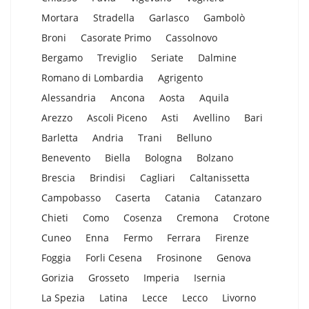
Mortara
Stradella
Garlasco
Gambolò
Broni
Casorate Primo
Cassolnovo
Bergamo
Treviglio
Seriate
Dalmine
Romano di Lombardia
Agrigento
Alessandria
Ancona
Aosta
Aquila
Arezzo
Ascoli Piceno
Asti
Avellino
Bari
Barletta
Andria
Trani
Belluno
Benevento
Biella
Bologna
Bolzano
Brescia
Brindisi
Cagliari
Caltanissetta
Campobasso
Caserta
Catania
Catanzaro
Chieti
Como
Cosenza
Cremona
Crotone
Cuneo
Enna
Fermo
Ferrara
Firenze
Foggia
Forli Cesena
Frosinone
Genova
Gorizia
Grosseto
Imperia
Isernia
La Spezia
Latina
Lecce
Lecco
Livorno