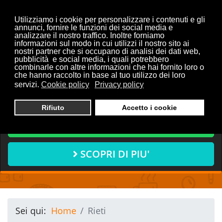
Utilizziamo i cookie per personalizzare i contenuti e gli
annunci, fornire le funzioni dei social media e
analizzare il nostro traffico. Inoltre forniamo
informazioni sul modo in cui utilizzi il nostro sito ai
Vuoi discutere con noi del
nostri partner che si occupano di analisi dei dati web,
pubblicità e social media, i quali potrebbero
tuo progetto?
combinarle con altre informazioni che hai fornito loro o
che hanno raccolto in base al tuo utilizzo dei loro
servizi.
Cookie policy
Privacy policy
CONTATTACI ORA
Rifiuto
Accetto i cookie
CHIAMA ORA
SCOPRI DI PIU'
Sei qui:
Home
Rieti