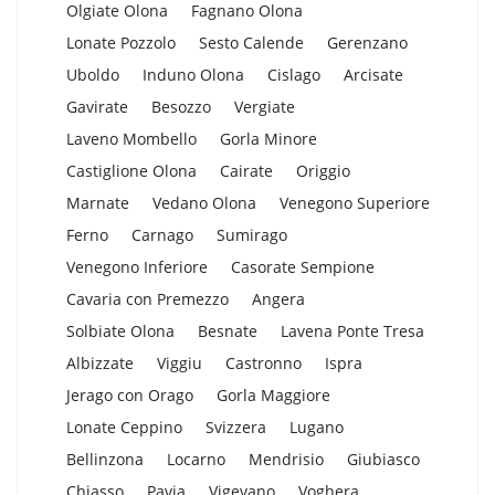
Olgiate Olona
Fagnano Olona
Lonate Pozzolo
Sesto Calende
Gerenzano
Uboldo
Induno Olona
Cislago
Arcisate
Gavirate
Besozzo
Vergiate
Laveno Mombello
Gorla Minore
Castiglione Olona
Cairate
Origgio
Marnate
Vedano Olona
Venegono Superiore
Ferno
Carnago
Sumirago
Venegono Inferiore
Casorate Sempione
Cavaria con Premezzo
Angera
Solbiate Olona
Besnate
Lavena Ponte Tresa
Albizzate
Viggiu
Castronno
Ispra
Jerago con Orago
Gorla Maggiore
Lonate Ceppino
Svizzera
Lugano
Bellinzona
Locarno
Mendrisio
Giubiasco
Chiasso
Pavia
Vigevano
Voghera