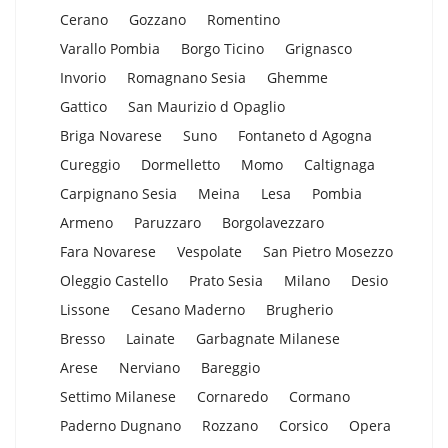
Cerano
Gozzano
Romentino
Varallo Pombia
Borgo Ticino
Grignasco
Invorio
Romagnano Sesia
Ghemme
Gattico
San Maurizio d Opaglio
Briga Novarese
Suno
Fontaneto d Agogna
Cureggio
Dormelletto
Momo
Caltignaga
Carpignano Sesia
Meina
Lesa
Pombia
Armeno
Paruzzaro
Borgolavezzaro
Fara Novarese
Vespolate
San Pietro Mosezzo
Oleggio Castello
Prato Sesia
Milano
Desio
Lissone
Cesano Maderno
Brugherio
Bresso
Lainate
Garbagnate Milanese
Arese
Nerviano
Bareggio
Settimo Milanese
Cornaredo
Cormano
Paderno Dugnano
Rozzano
Corsico
Opera