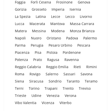
Foggia
Forli Cesena
Frosinone
Genova
Gorizia
Grosseto
Imperia
Isernia
La Spezia
Latina
Lecce
Lecco
Livorno
Lucca
Macerata
Mantova
Massa Carrara
Matera
Messina
Modena
Monza Brianza
Napoli
Nuoro
Oristano
Padova
Palermo
Parma
Perugia
Pesaro Urbino
Pescara
Piacenza
Pisa
Pistoia
Pordenone
Potenza
Prato
Ragusa
Ravenna
Reggio Calabria
Reggio Emilia
Rieti
Rimini
Roma
Rovigo
Salerno
Sassari
Savona
Siena
Siracusa
Sondrio
Taranto
Teramo
Terni
Torino
Trapani
Trento
Treviso
Trieste
Udine
Venezia
Verona
Vibo Valentia
Vicenza
Viterbo