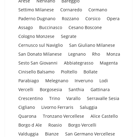
Arese
Nerviano
Bareggio
Settimo Milanese
Cornaredo
Cormano
Paderno Dugnano
Rozzano
Corsico
Opera
Assago
Buccinasco
Cesano Boscone
Cologno Monzese
Segrate
Cernusco sul Naviglio
San Giuliano Milanese
San Donato Milanese
Legnano
Rho
Monza
Sesto San Giovanni
Abbiategrasso
Magenta
Cinisello Balsamo
Pioltello
Bollate
Parabiago
Melegnano
Inveruno
Lodi
Vercelli
Borgosesia
Santhia
Gattinara
Crescentino
Trino
Varallo
Serravalle Sesia
Cigliano
Livorno Ferraris
Saluggia
Quarona
Tronzano Vercellese
Alice Castello
Borgo d Ale
Roasio
Borgo Vercelli
Valduggia
Bianze
San Germano Vercellese