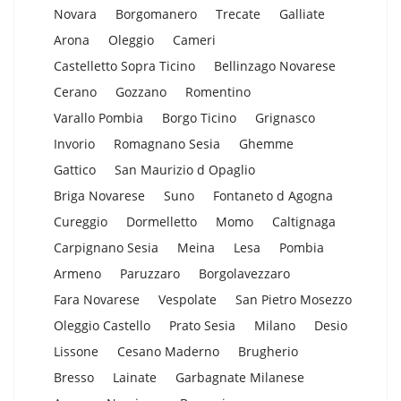
Novara
Borgomanero
Trecate
Galliate
Arona
Oleggio
Cameri
Castelletto Sopra Ticino
Bellinzago Novarese
Cerano
Gozzano
Romentino
Varallo Pombia
Borgo Ticino
Grignasco
Invorio
Romagnano Sesia
Ghemme
Gattico
San Maurizio d Opaglio
Briga Novarese
Suno
Fontaneto d Agogna
Cureggio
Dormelletto
Momo
Caltignaga
Carpignano Sesia
Meina
Lesa
Pombia
Armeno
Paruzzaro
Borgolavezzaro
Fara Novarese
Vespolate
San Pietro Mosezzo
Oleggio Castello
Prato Sesia
Milano
Desio
Lissone
Cesano Maderno
Brugherio
Bresso
Lainate
Garbagnate Milanese