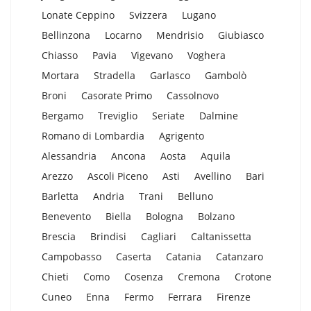
Lonate Ceppino
Svizzera
Lugano
Bellinzona
Locarno
Mendrisio
Giubiasco
Chiasso
Pavia
Vigevano
Voghera
Mortara
Stradella
Garlasco
Gambolò
Broni
Casorate Primo
Cassolnovo
Bergamo
Treviglio
Seriate
Dalmine
Romano di Lombardia
Agrigento
Alessandria
Ancona
Aosta
Aquila
Arezzo
Ascoli Piceno
Asti
Avellino
Bari
Barletta
Andria
Trani
Belluno
Benevento
Biella
Bologna
Bolzano
Brescia
Brindisi
Cagliari
Caltanissetta
Campobasso
Caserta
Catania
Catanzaro
Chieti
Como
Cosenza
Cremona
Crotone
Cuneo
Enna
Fermo
Ferrara
Firenze