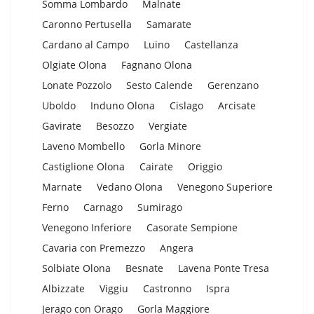
Somma Lombardo
Malnate
Caronno Pertusella
Samarate
Cardano al Campo
Luino
Castellanza
Olgiate Olona
Fagnano Olona
Lonate Pozzolo
Sesto Calende
Gerenzano
Uboldo
Induno Olona
Cislago
Arcisate
Gavirate
Besozzo
Vergiate
Laveno Mombello
Gorla Minore
Castiglione Olona
Cairate
Origgio
Marnate
Vedano Olona
Venegono Superiore
Ferno
Carnago
Sumirago
Venegono Inferiore
Casorate Sempione
Cavaria con Premezzo
Angera
Solbiate Olona
Besnate
Lavena Ponte Tresa
Albizzate
Viggiu
Castronno
Ispra
Jerago con Orago
Gorla Maggiore