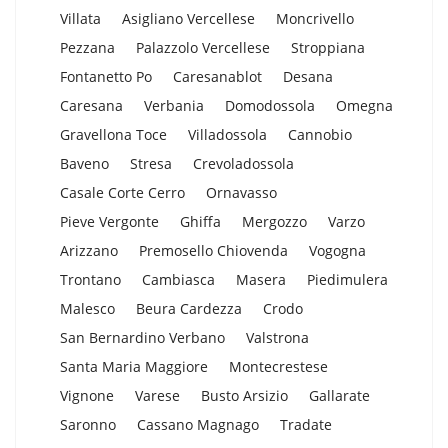
Villata
Asigliano Vercellese
Moncrivello
Pezzana
Palazzolo Vercellese
Stroppiana
Fontanetto Po
Caresanablot
Desana
Caresana
Verbania
Domodossola
Omegna
Gravellona Toce
Villadossola
Cannobio
Baveno
Stresa
Crevoladossola
Casale Corte Cerro
Ornavasso
Pieve Vergonte
Ghiffa
Mergozzo
Varzo
Arizzano
Premosello Chiovenda
Vogogna
Trontano
Cambiasca
Masera
Piedimulera
Malesco
Beura Cardezza
Crodo
San Bernardino Verbano
Valstrona
Santa Maria Maggiore
Montecrestese
Vignone
Varese
Busto Arsizio
Gallarate
Saronno
Cassano Magnago
Tradate