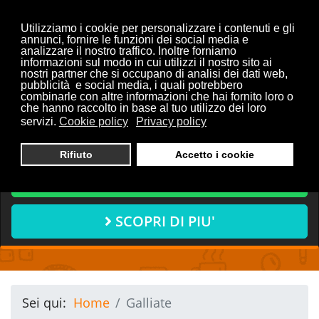
Utilizziamo i cookie per personalizzare i contenuti e gli
annunci, fornire le funzioni dei social media e
analizzare il nostro traffico. Inoltre forniamo
informazioni sul modo in cui utilizzi il nostro sito ai
Vuoi discutere con noi del
nostri partner che si occupano di analisi dei dati web,
pubblicità e social media, i quali potrebbero
tuo progetto?
combinarle con altre informazioni che hai fornito loro o
che hanno raccolto in base al tuo utilizzo dei loro
servizi.
Cookie policy
Privacy policy
CONTATTACI ORA
Rifiuto
Accetto i cookie
CHIAMA ORA
SCOPRI DI PIU'
Sei qui:
Home
Galliate