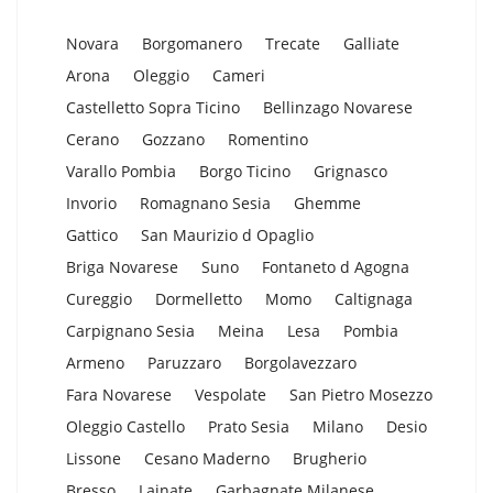
Novara
Borgomanero
Trecate
Galliate
Arona
Oleggio
Cameri
Castelletto Sopra Ticino
Bellinzago Novarese
Cerano
Gozzano
Romentino
Varallo Pombia
Borgo Ticino
Grignasco
Invorio
Romagnano Sesia
Ghemme
Gattico
San Maurizio d Opaglio
Briga Novarese
Suno
Fontaneto d Agogna
Cureggio
Dormelletto
Momo
Caltignaga
Carpignano Sesia
Meina
Lesa
Pombia
Armeno
Paruzzaro
Borgolavezzaro
Fara Novarese
Vespolate
San Pietro Mosezzo
Oleggio Castello
Prato Sesia
Milano
Desio
Lissone
Cesano Maderno
Brugherio
Bresso
Lainate
Garbagnate Milanese