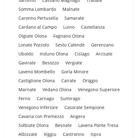
Saronno
Cassano Magnago
Tradate
Somma Lombardo
Malnate
Caronno Pertusella
Samarate
Cardano al Campo
Luino
Castellanza
Olgiate Olona
Fagnano Olona
Lonate Pozzolo
Sesto Calende
Gerenzano
Uboldo
Induno Olona
Cislago
Arcisate
Gavirate
Besozzo
Vergiate
Laveno Mombello
Gorla Minore
Castiglione Olona
Cairate
Origgio
Marnate
Vedano Olona
Venegono Superiore
Ferno
Carnago
Sumirago
Venegono Inferiore
Casorate Sempione
Cavaria con Premezzo
Angera
Solbiate Olona
Besnate
Lavena Ponte Tresa
Albizzate
Viggiu
Castronno
Ispra