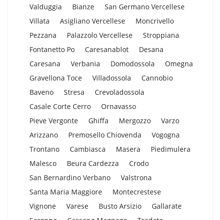
Valduggia
Bianze
San Germano Vercellese
Villata
Asigliano Vercellese
Moncrivello
Pezzana
Palazzolo Vercellese
Stroppiana
Fontanetto Po
Caresanablot
Desana
Caresana
Verbania
Domodossola
Omegna
Gravellona Toce
Villadossola
Cannobio
Baveno
Stresa
Crevoladossola
Casale Corte Cerro
Ornavasso
Pieve Vergonte
Ghiffa
Mergozzo
Varzo
Arizzano
Premosello Chiovenda
Vogogna
Trontano
Cambiasca
Masera
Piedimulera
Malesco
Beura Cardezza
Crodo
San Bernardino Verbano
Valstrona
Santa Maria Maggiore
Montecrestese
Vignone
Varese
Busto Arsizio
Gallarate