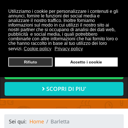
Utilizziamo i cookie per personalizzare i contenuti e gli
annunci, fornire le funzioni dei social media e
analizzare il nostro traffico. Inoltre forniamo
informazioni sul modo in cui utilizzi il nostro sito ai
Vuoi discutere con noi del
nostri partner che si occupano di analisi dei dati web,
pubblicità e social media, i quali potrebbero
tuo progetto?
combinarle con altre informazioni che hai fornito loro o
che hanno raccolto in base al tuo utilizzo dei loro
servizi.
Cookie policy
Privacy policy
CONTATTACI ORA
Rifiuto
Accetto i cookie
CHIAMA ORA
SCOPRI DI PIU'
Sei qui:
Home
Barletta