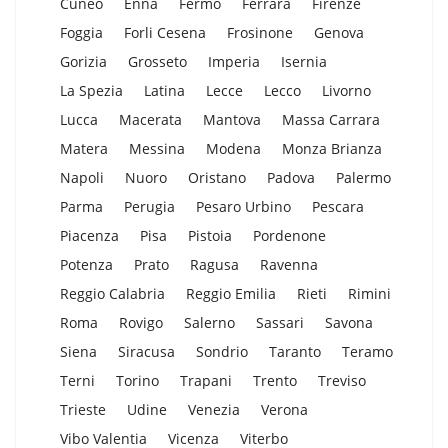
Cuneo
Enna
Fermo
Ferrara
Firenze
Foggia
Forli Cesena
Frosinone
Genova
Gorizia
Grosseto
Imperia
Isernia
La Spezia
Latina
Lecce
Lecco
Livorno
Lucca
Macerata
Mantova
Massa Carrara
Matera
Messina
Modena
Monza Brianza
Napoli
Nuoro
Oristano
Padova
Palermo
Parma
Perugia
Pesaro Urbino
Pescara
Piacenza
Pisa
Pistoia
Pordenone
Potenza
Prato
Ragusa
Ravenna
Reggio Calabria
Reggio Emilia
Rieti
Rimini
Roma
Rovigo
Salerno
Sassari
Savona
Siena
Siracusa
Sondrio
Taranto
Teramo
Terni
Torino
Trapani
Trento
Treviso
Trieste
Udine
Venezia
Verona
Vibo Valentia
Vicenza
Viterbo