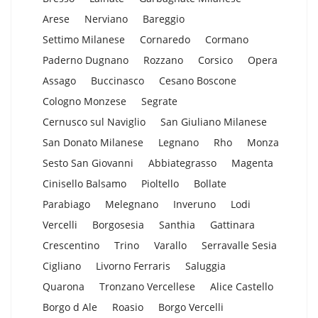
Arese
Nerviano
Bareggio
Settimo Milanese
Cornaredo
Cormano
Paderno Dugnano
Rozzano
Corsico
Opera
Assago
Buccinasco
Cesano Boscone
Cologno Monzese
Segrate
Cernusco sul Naviglio
San Giuliano Milanese
San Donato Milanese
Legnano
Rho
Monza
Sesto San Giovanni
Abbiategrasso
Magenta
Cinisello Balsamo
Pioltello
Bollate
Parabiago
Melegnano
Inveruno
Lodi
Vercelli
Borgosesia
Santhia
Gattinara
Crescentino
Trino
Varallo
Serravalle Sesia
Cigliano
Livorno Ferraris
Saluggia
Quarona
Tronzano Vercellese
Alice Castello
Borgo d Ale
Roasio
Borgo Vercelli