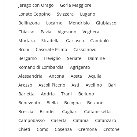
Jerago con Orago
Gorla Maggiore
Lonate Ceppino
Svizzera
Lugano
Bellinzona
Locarno
Mendrisio
Giubiasco
Chiasso
Pavia
Vigevano
Voghera
Mortara
Stradella
Garlasco
Gambolò
Broni
Casorate Primo
Cassolnovo
Bergamo
Treviglio
Seriate
Dalmine
Romano di Lombardia
Agrigento
Alessandria
Ancona
Aosta
Aquila
Arezzo
Ascoli Piceno
Asti
Avellino
Bari
Barletta
Andria
Trani
Belluno
Benevento
Biella
Bologna
Bolzano
Brescia
Brindisi
Cagliari
Caltanissetta
Campobasso
Caserta
Catania
Catanzaro
Chieti
Como
Cosenza
Cremona
Crotone