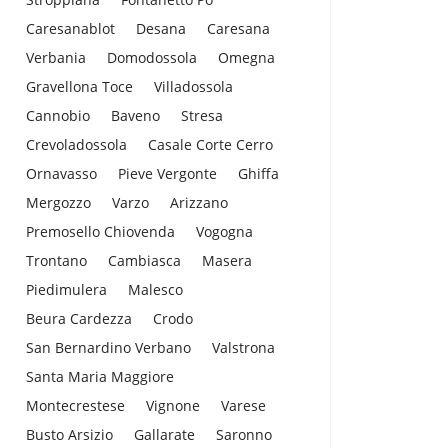
Caresanablot
Desana
Caresana
Verbania
Domodossola
Omegna
Gravellona Toce
Villadossola
Cannobio
Baveno
Stresa
Crevoladossola
Casale Corte Cerro
Ornavasso
Pieve Vergonte
Ghiffa
Mergozzo
Varzo
Arizzano
Premosello Chiovenda
Vogogna
Trontano
Cambiasca
Masera
Piedimulera
Malesco
Beura Cardezza
Crodo
San Bernardino Verbano
Valstrona
Santa Maria Maggiore
Montecrestese
Vignone
Varese
Busto Arsizio
Gallarate
Saronno