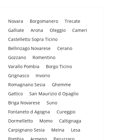
Novara
Borgomanero
Trecate
Galliate
Arona
Oleggio
Cameri
Castelletto Sopra Ticino
Bellinzago Novarese
Cerano
Gozzano
Romentino
Varallo Pombia
Borgo Ticino
Grignasco
Invorio
Romagnano Sesia
Ghemme
Gattico
San Maurizio d Opaglio
Briga Novarese
Suno
Fontaneto d Agogna
Cureggio
Dormelletto
Momo
Caltignaga
Carpignano Sesia
Meina
Lesa
Pombia
Armeno
Paruzzaro