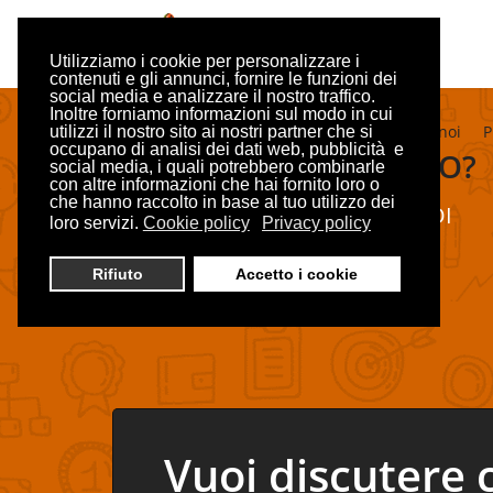
Utilizziamo i cookie per personalizzare i
contenuti e gli annunci, fornire le funzioni dei
social media e analizzare il nostro traffico.
Inoltre forniamo informazioni sul modo in cui
Home
E-commerce
Cosa dicono di noi
P
utilizzi il nostro sito ai nostri partner che si
occupano di analisi dei dati web, pubblicità e
SERVE AIUTO?
social media, i quali potrebbero combinarle
con altre informazioni che hai fornito loro o
che hanno raccolto in base al tuo utilizzo dei
CHATTA CON NOI
loro servizi.
Cookie policy
Privacy policy
ONLINE,
SCRIVICI ORA!
Rifiuto
Accetto i cookie
Vuoi discutere 