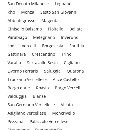
San Donato Milanese
Legnano
Rho
Monza
Sesto San Giovanni
Abbiategrasso
Magenta
Cinisello Balsamo
Pioltello
Bollate
Parabiago
Melegnano
Inveruno
Lodi
Vercelli
Borgosesia
Santhia
Gattinara
Crescentino
Trino
Varallo
Serravalle Sesia
Cigliano
Livorno Ferraris
Saluggia
Quarona
Tronzano Vercellese
Alice Castello
Borgo d Ale
Roasio
Borgo Vercelli
Valduggia
Bianze
San Germano Vercellese
Villata
Asigliano Vercellese
Moncrivello
Pezzana
Palazzolo Vercellese
Stroppiana
Fontanetto Po