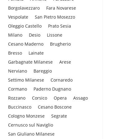
Borgolavezzaro
Fara Novarese
Vespolate
San Pietro Mosezzo
Oleggio Castello
Prato Sesia
Milano
Desio
Lissone
Cesano Maderno
Brugherio
Bresso
Lainate
Garbagnate Milanese
Arese
Nerviano
Bareggio
Settimo Milanese
Cornaredo
Cormano
Paderno Dugnano
Rozzano
Corsico
Opera
Assago
Buccinasco
Cesano Boscone
Cologno Monzese
Segrate
Cernusco sul Naviglio
San Giuliano Milanese