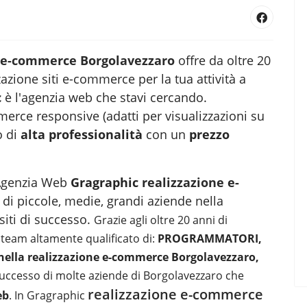
e e-commerce Borgolavezzaro
offre da oltre 20
zazione siti e-commerce per la tua attività a
c
è l'agenzia web
che stavi cercando.
merce responsive (adatti per visualizzazioni su
o di
alta professionalità
con un
prezzo
a Agenzia Web
Gragraphic
realizzazione e-
 di piccole, medie, grandi aziende nella
siti
di successo.
Grazie agli oltre 20 anni di
team altamente qualificato di:
PROGRAMMATORI,
lla realizzazione e-commerce Borgolavezzaro,
 successo di molte aziende di Borgolavezzaro che
realizzazione e-commerce
eb
. In Gragraphic