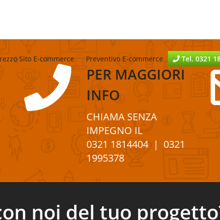
rezzo Sito E-commerce
Preventivo E-commerce
Tel. 0321 1
PER
MAGGIORI
INFO
CHIAMA SENZA
IMPEGNO
IL
0321 1814404
| 0321
1995378
con noi del tuo progetto