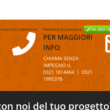
rezzo Sito E-commerce
Preventivo E-commerce
Tel. 0321 1
PER
MAGGIORI
INFO
CHIAMA SENZA
IMPEGNO
IL
0321 1814404
| 0321
1995378
con noi del tuo progetto