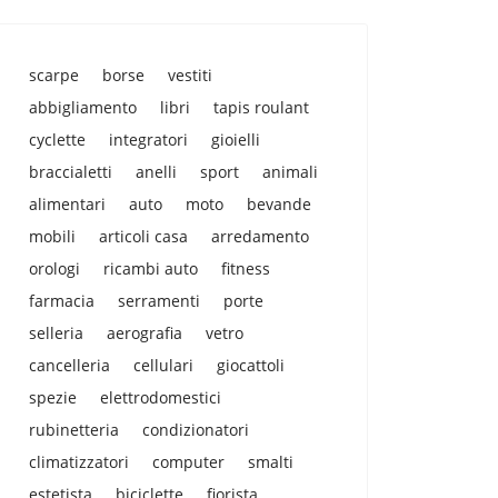
scarpe
borse
vestiti
abbigliamento
libri
tapis roulant
cyclette
integratori
gioielli
braccialetti
anelli
sport
animali
alimentari
auto
moto
bevande
mobili
articoli casa
arredamento
orologi
ricambi auto
fitness
farmacia
serramenti
porte
selleria
aerografia
vetro
cancelleria
cellulari
giocattoli
spezie
elettrodomestici
rubinetteria
condizionatori
climatizzatori
computer
smalti
estetista
biciclette
fiorista