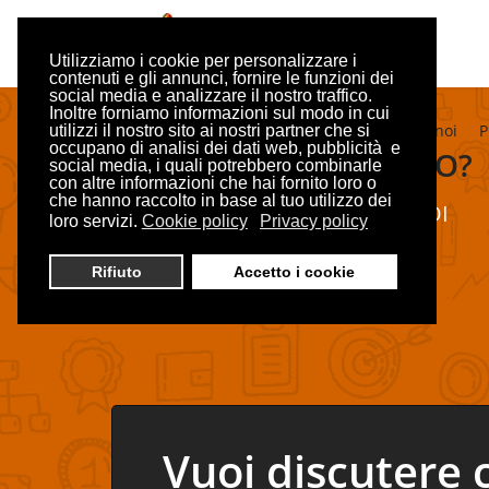
Utilizziamo i cookie per personalizzare i
contenuti e gli annunci, fornire le funzioni dei
social media e analizzare il nostro traffico.
Inoltre forniamo informazioni sul modo in cui
Home
E-commerce
Cosa dicono di noi
P
utilizzi il nostro sito ai nostri partner che si
occupano di analisi dei dati web, pubblicità e
SERVE AIUTO?
social media, i quali potrebbero combinarle
con altre informazioni che hai fornito loro o
che hanno raccolto in base al tuo utilizzo dei
CHATTA CON NOI
loro servizi.
Cookie policy
Privacy policy
ONLINE,
SCRIVICI ORA!
Rifiuto
Accetto i cookie
Vuoi discutere 