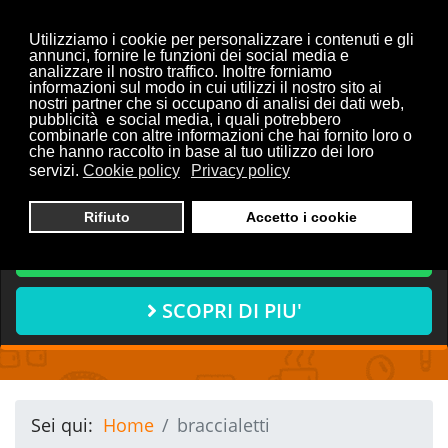
Utilizziamo i cookie per personalizzare i contenuti e gli
annunci, fornire le funzioni dei social media e
analizzare il nostro traffico. Inoltre forniamo
informazioni sul modo in cui utilizzi il nostro sito ai
Vuoi discutere con noi del
nostri partner che si occupano di analisi dei dati web,
pubblicità e social media, i quali potrebbero
tuo progetto?
combinarle con altre informazioni che hai fornito loro o
che hanno raccolto in base al tuo utilizzo dei loro
servizi.
Cookie policy
Privacy policy
CONTATTACI ORA
Rifiuto
Accetto i cookie
CHIAMA ORA
SCOPRI DI PIU'
Sei qui:
Home
braccialetti