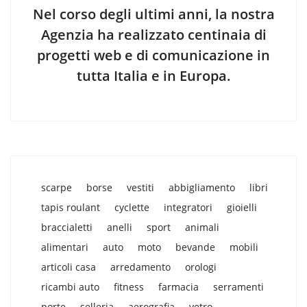
Nel corso degli ultimi anni, la nostra
Agenzia ha realizzato centinaia di
progetti web e di comunicazione in
tutta Italia e in Europa.
scarpe
borse
vestiti
abbigliamento
libri
tapis roulant
cyclette
integratori
gioielli
braccialetti
anelli
sport
animali
alimentari
auto
moto
bevande
mobili
articoli casa
arredamento
orologi
ricambi auto
fitness
farmacia
serramenti
porte
selleria
aerografia
vetro